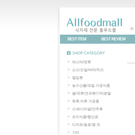
BEST ITEM
BEST REVIEW
파스타/면류
소스/오일/버터/치즈
절임류
농수산물/과일 가공식품
쌀/곡류/견과류/기타분말
육류,어류 가공품
스낵/시리얼/안주류
조미식품/향신료
디저트/음료/잼 외
기타