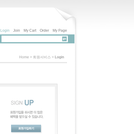
Login
Join
My Cart
Order
My Page
Home
> 회원서비스 >
Login