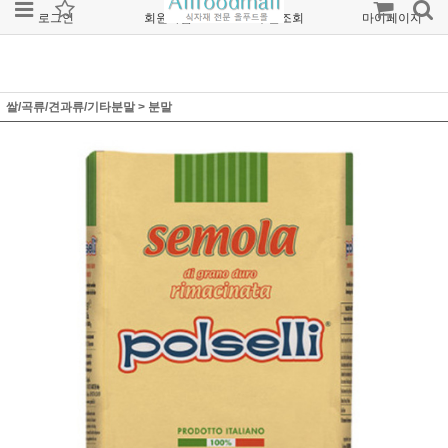
로그인
회원가입
주문조회
마이페이지
쌀/곡류/견과류/기타분말
>
분말