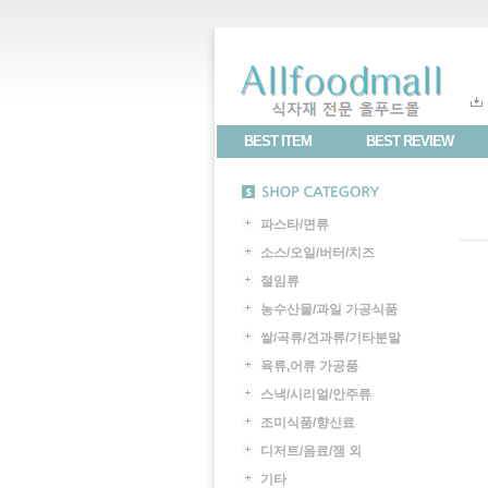
BEST ITEM
BEST REVIEW
파스타/면류
소스/오일/버터/치즈
절임류
농수산물/과일 가공식품
쌀/곡류/견과류/기타분말
육류,어류 가공품
스낵/시리얼/안주류
조미식품/향신료
디저트/음료/잼 외
기타