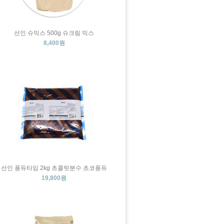
선인 슈믹스 500g 슈크림 믹스
8,400원
선인 퐁듀타임 2kg 초콜릿분수 초코퐁듀
19,800원