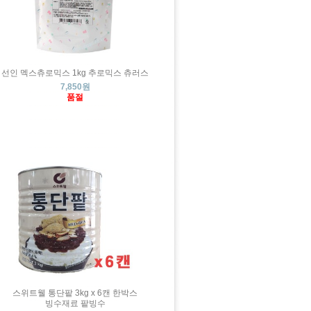
선인 멕스츄로믹스 1kg 추로믹스 츄러스
7,850원
품절
스위트웰 통단팥 3kg x 6캔 한박스
빙수재료 팥빙수