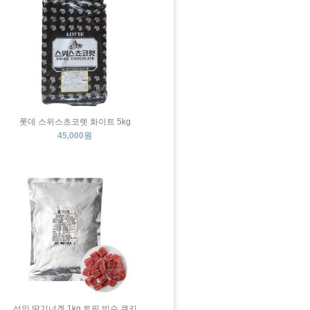
롯데 스위스초코렛 화이트 5kg
45,000원
선인 딸기너겟 1kg 토핑 빙수 쿠키