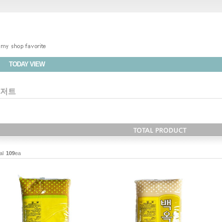
TODAY VIEW
저트
al
109
ea