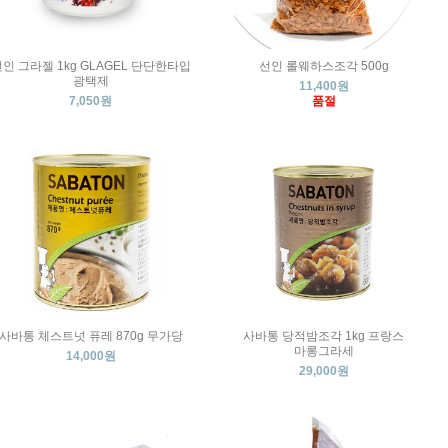
인 그라젤 1kg GLAGEL 단단한타입
선인 롤웨하스조각 500g
광택제
11,400원
7,050원
품절
사바통 체스트넛 퓨레 870g 무가당
사바통 당적밤조각 1kg 프랑스
마롱그라세
14,000원
29,000원