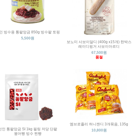
인 빙수용 통팥앙금 850g 빙수팥 토핑
5,500원
보노미 사보이알디 (400g x15개) 한박스
레이디핑거 사보이아르디
67,500원
품절
엠브로졸리 허니캔디 3개묶음, 135g
선인 통팥앙금 SI 1kg 필링 저당 단팥
10,800원
붕어빵 빙수 찐빵