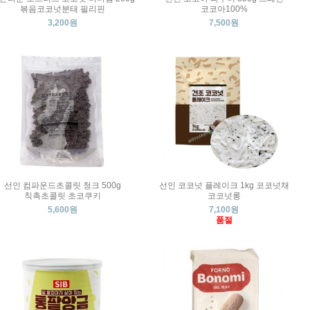
볶음코코넛분태 필리핀
코코아100%
3,200원
7,500원
선인 컴파운드초콜릿 청크 500g
선인 코코넛 플레이크 1kg 코코넛채
칙촉초콜릿 초코쿠키
코코넛롱
5,600원
7,100원
품절