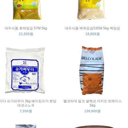
대두식품 호박앙금 57M 5kg
대두식품 백옥앙금S35M 5kg 백앙금
21,500원
18,900원
미다 슈가파우더 3kg 베이킹슈가 분당
벨코라데 밀크 셀렉션 카카오 트레이스
데코스노우
5kg
7,550원
159,900원