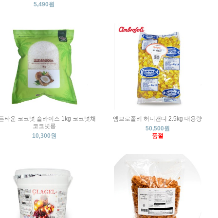
5,490원
든타운 코코넛 슬라이스 1kg 코코넛채
앰브로졸리 허니캔디 2.5kg 대용량
코코넛롱
50,500원
10,300원
품절