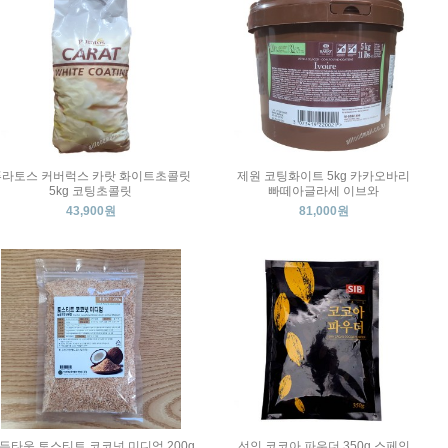
퓨라토스 커버럭스 카랏 화이트초콜릿
제원 코팅화이트 5kg 카카오바리
5kg 코팅초콜릿
빠떼아글라세 이브와
43,900원
81,000원
든타운 토스티트 코코넛 미디엄 200g
선인 코코아 파우더 350g 스페인