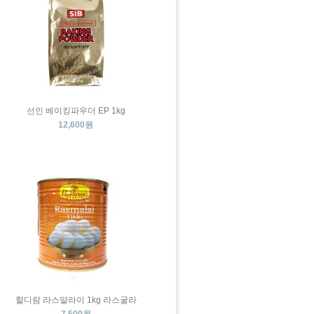
선인 베이킹파우더 EP 1kg
12,600원
할디람 라스말라이 1kg 라스굴라