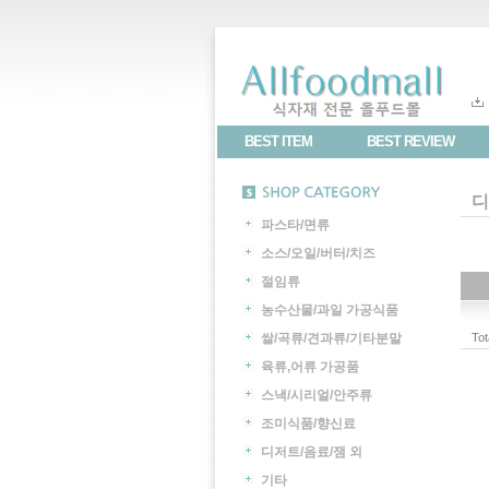
BEST ITEM
BEST REVIEW
디
파스타/면류
소스/오일/버터/치즈
절임류
농수산물/과일 가공식품
쌀/곡류/견과류/기타분말
Tot
육류,어류 가공품
스낵/시리얼/안주류
조미식품/향신료
디저트/음료/잼 외
기타