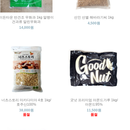
이든타운 반건조 무화과 1kg 말랭이
선인 선별 해바라기씨 1kg
건과류 말린무화과
4,500원
14,000원
너츠스토리 마카다미아 4호 1kg/
굿넛 프리미엄 아몬드가루 1kg/
호주산100%
아몬드95%
38,000원
11,500원
품절
품절