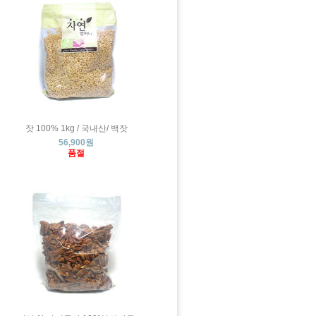
잣 100% 1kg / 국내산/ 백잣
56,900원
품절