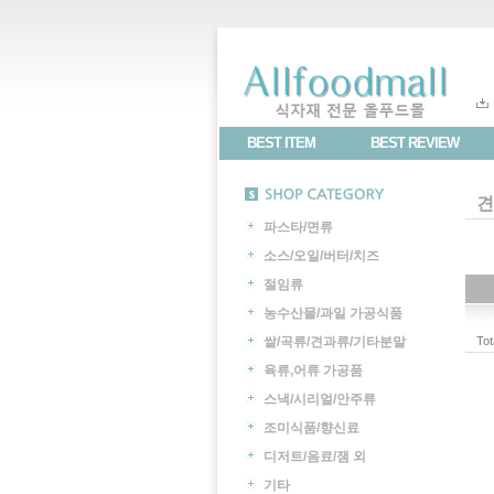
BEST ITEM
BEST REVIEW
견
파스타/면류
소스/오일/버터/치즈
절임류
농수산물/과일 가공식품
쌀/곡류/견과류/기타분말
Tot
육류,어류 가공품
스낵/시리얼/안주류
조미식품/향신료
디저트/음료/잼 외
기타