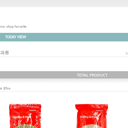
TODAY VIEW
과류
h
al
27
ea