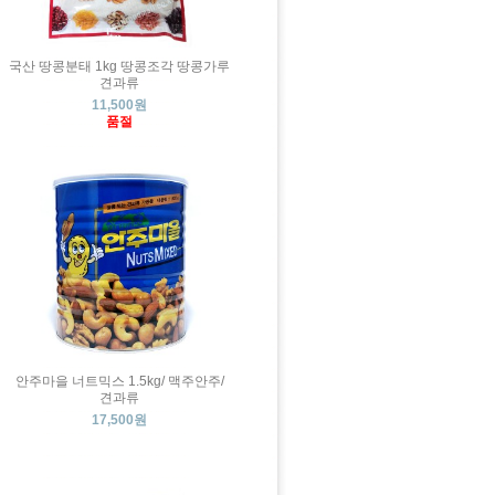
국산 땅콩분태 1kg 땅콩조각 땅콩가루
견과류
11,500원
품절
안주마을 너트믹스 1.5kg/ 맥주안주/
견과류
17,500원