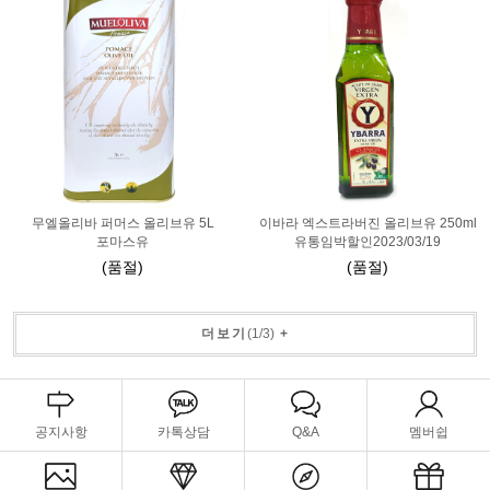
무엘올리바 퍼머스 올리브유 5L
이바라 엑스트라버진 올리브유 250ml
포마스유
유통임박할인2023/03/19
(품절)
(품절)
더보기
(
1
/
3
)
+
공지사항
카톡상담
Q&A
멤버쉽