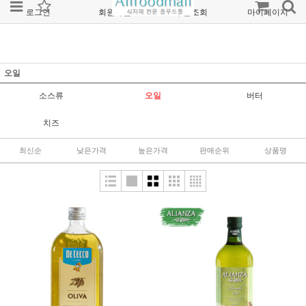
로그인
회원가입
주문조회
마이페이지
오일
소스류
오일
버터
치즈
최신순
낮은가격
높은가격
판매순위
상품명