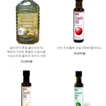
알리안자 혼합 올리브유 5L
선인 치포틀레 오일 250ml 할라피뇨
해바라기씨유 혼합유 수입식품,
19,000원
수입식자재 올리브 포마스 버진
31,000원