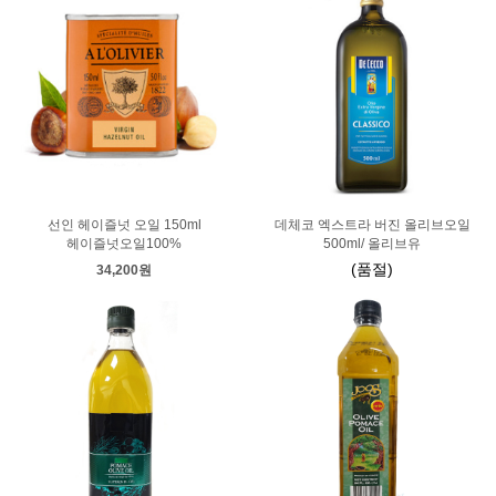
선인 헤이즐넛 오일 150ml
데체코 엑스트라 버진 올리브오일
헤이즐넛오일100%
500ml/ 올리브유
(품절)
34,200원